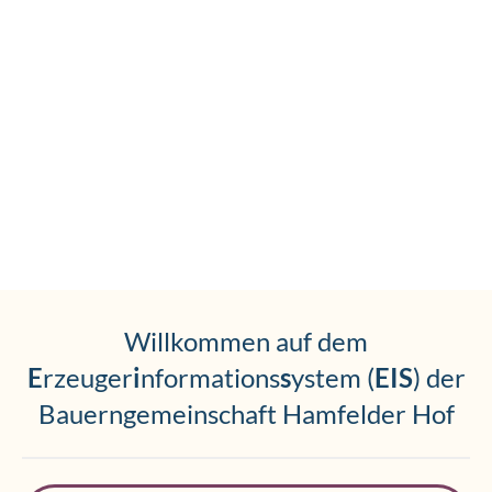
Go
Go
Go
to
to
to
slide
slide
slide
Willkommen auf dem
1
2
3
E
rzeuger
i
nformations
s
ystem (
EIS
) der
Bauerngemeinschaft Hamfelder Hof